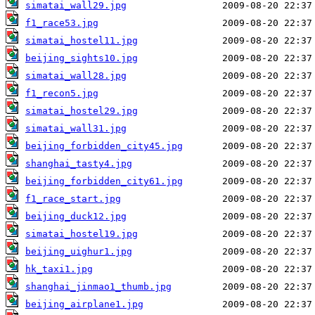
simatai_wall29.jpg
f1_race53.jpg
simatai_hostel11.jpg
beijing_sights10.jpg
simatai_wall28.jpg
f1_recon5.jpg
simatai_hostel29.jpg
simatai_wall31.jpg
beijing_forbidden_city45.jpg
shanghai_tasty4.jpg
beijing_forbidden_city61.jpg
f1_race_start.jpg
beijing_duck12.jpg
simatai_hostel19.jpg
beijing_uighur1.jpg
hk_taxi1.jpg
shanghai_jinmao1_thumb.jpg
beijing_airplane1.jpg