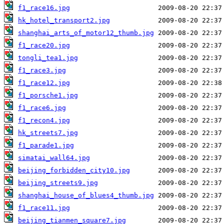
f1_race16.jpg
hk_hotel_transport2.jpg
shanghai_arts_of_motor12_thumb.jpg
f1_race20.jpg
tongli_tea1.jpg
f1_race3.jpg
f1_race12.jpg
f1_porsche1.jpg
f1_race6.jpg
f1_recon4.jpg
hk_streets7.jpg
f1_parade1.jpg
simatai_wall64.jpg
beijing_forbidden_city10.jpg
beijing_streets9.jpg
shanghai_house_of_blues4_thumb.jpg
f1_race11.jpg
beijing_tianmen_square7.jpg