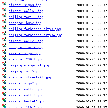
simatai_sign8.jpg
simatai_wall63.jpg
beijing_taxi10.jpg
shanghai_bus2.jpg
beijing_forbidden_city3.jpg
beijing_forbidden_city34.jpg
simatai_wall25.jpg
shanghai_taxi2.jpg
simatai_sign4.jpg
shanghai_239_1.jpg
beijing_olympics1.jpg
beijing_taxi5.jpg
shanghai_streets28.jpg
simatai_sign2.jpg
simatai_wall45.jpg
simatai_wall13.jpg
simatai_hostel3.jpg
shanghai_239_2.jpg