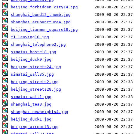
beijing_forbidden_city14.jpg
shanghai_bund12_thumb.jpg
shanghai_acupuncture4.jpg
beijing_tianmen_square18.jpg
f1_leaving10.jpg
shanghai_telephone2.jpg
simatai_hostel8.jpg
beijing_duck9.jpg
beijing_streets24.jpg
simatai_wall35.jpg
beijing_streets2.jpg
beijing_streets28.jpg
simatai_wall1.jpg
shanghai_tea8.jpg
shanghai_newheights4.jpg
beijing_duck1.jpg
beijing_airport3.jpg