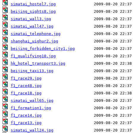
simatai_hostel7.jpg
beijing_sights8.jpg
simatai_wall3.jpg
simatai_wall47.jpg
simatai_telephone.jpg
shanghai_uighur2.jpg
beijing_forbidden_city1.jpg
f1_qualifying10.jpg
hk_hotel_transport3.jpg
beijing_taxi13.jpg
f1_race29.jpg
f1_race48.jpg
f1_race18.jpg
simatai_wall65.jpg
f1_formation1.jpg
f1_race14.jpg
f1_race13.jpg
simatai_wall24.jpg