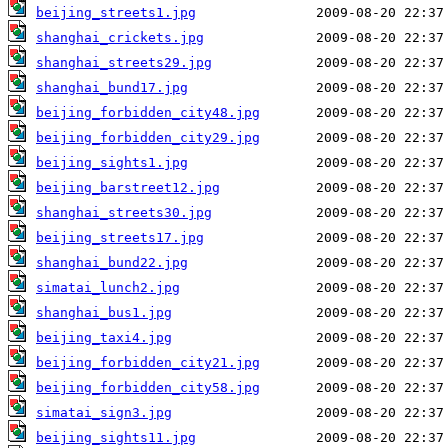
beijing_streets1.jpg
shanghai_crickets.jpg
shanghai_streets29.jpg
shanghai_bund17.jpg
beijing_forbidden_city48.jpg
beijing_forbidden_city29.jpg
beijing_sights1.jpg
beijing_barstreet12.jpg
shanghai_streets30.jpg
beijing_streets17.jpg
shanghai_bund22.jpg
simatai_lunch2.jpg
shanghai_bus1.jpg
beijing_taxi4.jpg
beijing_forbidden_city21.jpg
beijing_forbidden_city58.jpg
simatai_sign3.jpg
beijing_sights11.jpg