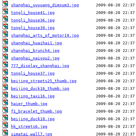
shanghai_yuyuang_dimsum3.jpg
tongli_house41.jpg
tongli_house36.jpg
tongli_house39.jpg
shanghai_arts_of_motor19.jpg
shanghai_huaihai1.jpg
shanghai_brunch4.jpg
shanghai_naiyou2.jpg
777_display_shanghai.jpg
tongli_house37.jpg
beijing_streets25_thumb.jpg
beijing_duck16_thumb.jpg
beijing_taxi16.jpg
haier_thumb.jpg
f1_bracelet_thumb.jpg
beijing_duck10.jpg
hk_streets6.jpg
simatai_wall7.jpg