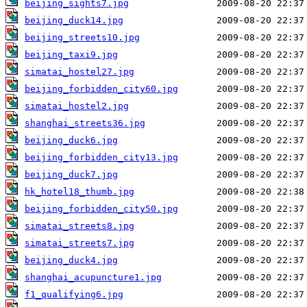
beijing_sights7.jpg
beijing_duck14.jpg
beijing_streets10.jpg
beijing_taxi9.jpg
simatai_hostel27.jpg
beijing_forbidden_city60.jpg
simatai_hostel2.jpg
shanghai_streets36.jpg
beijing_duck6.jpg
beijing_forbidden_city13.jpg
beijing_duck7.jpg
hk_hotel18_thumb.jpg
beijing_forbidden_city50.jpg
simatai_streets8.jpg
simatai_streets7.jpg
beijing_duck4.jpg
shanghai_acupuncture1.jpg
f1_qualifying6.jpg