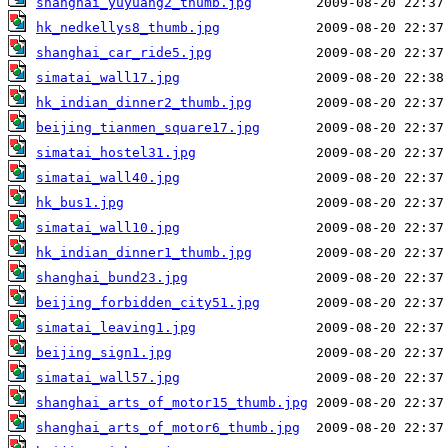
shanghai_yuyuang2_thumb.jpg
hk_nedkellys8_thumb.jpg
shanghai_car_ride5.jpg
simatai_wall17.jpg
hk_indian_dinner2_thumb.jpg
beijing_tianmen_square17.jpg
simatai_hostel31.jpg
simatai_wall40.jpg
hk_bus1.jpg
simatai_wall10.jpg
hk_indian_dinner1_thumb.jpg
shanghai_bund23.jpg
beijing_forbidden_city51.jpg
simatai_leaving1.jpg
beijing_sign1.jpg
simatai_wall57.jpg
shanghai_arts_of_motor15_thumb.jpg
shanghai_arts_of_motor6_thumb.jpg