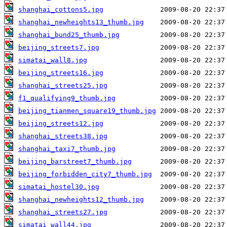
shanghai_cottons5.jpg
shanghai_newheights13_thumb.jpg
shanghai_bund25_thumb.jpg
beijing_streets7.jpg
simatai_wall8.jpg
beijing_streets16.jpg
shanghai_streets25.jpg
f1_qualifying9_thumb.jpg
beijing_tianmen_square19_thumb.jpg
beijing_streets12.jpg
shanghai_streets38.jpg
shanghai_taxi7_thumb.jpg
beijing_barstreet7_thumb.jpg
beijing_forbidden_city7_thumb.jpg
simatai_hostel30.jpg
shanghai_newheights12_thumb.jpg
shanghai_streets27.jpg
simatai_wall44.jpg