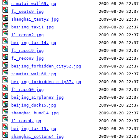
simatai_wall69.jpg
f1_seats9.jpg
shanghai_tasty2.jpg
beijing_taxi1.jpg
f1_recon2.jpg
beijing_taxi14.jpg
f1_race19.jpg
f1_recon3.jpg
beijing_forbidden_city52.jpg
simatai_wall66.jpg
beijing_forbidden_city37.jpg
f1_race50.jpg
beijing_airplane3.jpg
beijing_duck15.jpg
shanghai_bund14.jpg
f1_race4.jpg
beijing_taxi15.jpg
shanghai_cottons4.jpg