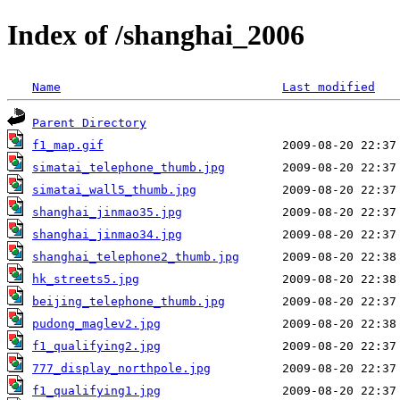
Index of /shanghai_2006
Name
Last modified
Parent Directory
f1_map.gif
simatai_telephone_thumb.jpg
simatai_wall5_thumb.jpg
shanghai_jinmao35.jpg
shanghai_jinmao34.jpg
shanghai_telephone2_thumb.jpg
hk_streets5.jpg
beijing_telephone_thumb.jpg
pudong_maglev2.jpg
f1_qualifying2.jpg
777_display_northpole.jpg
f1_qualifying1.jpg