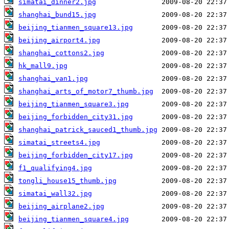
simatai_dinner2.jpg
shanghai_bund15.jpg
beijing_tianmen_square13.jpg
beijing_airport4.jpg
shanghai_cottons2.jpg
hk_mall9.jpg
shanghai_van1.jpg
shanghai_arts_of_motor7_thumb.jpg
beijing_tianmen_square3.jpg
beijing_forbidden_city31.jpg
shanghai_patrick_sauced1_thumb.jpg
simatai_streets4.jpg
beijing_forbidden_city17.jpg
f1_qualifying4.jpg
tongli_house15_thumb.jpg
simatai_wall32.jpg
beijing_airplane2.jpg
beijing_tianmen_square4.jpg