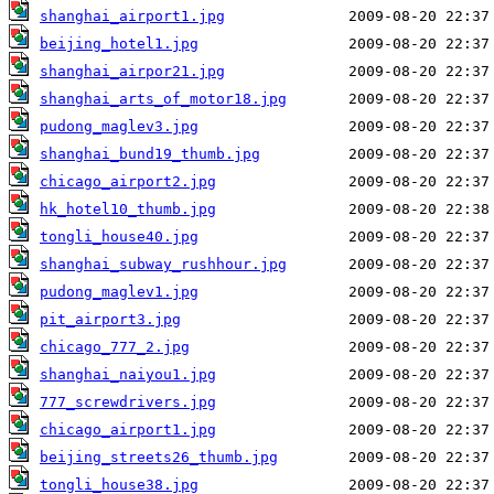
shanghai_airport1.jpg
beijing_hotel1.jpg
shanghai_airpor21.jpg
shanghai_arts_of_motor18.jpg
pudong_maglev3.jpg
shanghai_bund19_thumb.jpg
chicago_airport2.jpg
hk_hotel10_thumb.jpg
tongli_house40.jpg
shanghai_subway_rushhour.jpg
pudong_maglev1.jpg
pit_airport3.jpg
chicago_777_2.jpg
shanghai_naiyou1.jpg
777_screwdrivers.jpg
chicago_airport1.jpg
beijing_streets26_thumb.jpg
tongli_house38.jpg