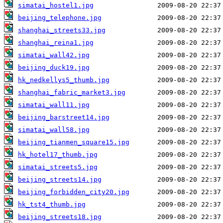
simatai_hostel1.jpg
beijing_telephone.jpg
shanghai_streets33.jpg
shanghai_reina1.jpg
simatai_wall42.jpg
beijing_duck19.jpg
hk_nedkellys5_thumb.jpg
shanghai_fabric_market3.jpg
simatai_wall11.jpg
beijing_barstreet14.jpg
simatai_wall58.jpg
beijing_tianmen_square15.jpg
hk_hotel17_thumb.jpg
simatai_streets5.jpg
beijing_streets14.jpg
beijing_forbidden_city20.jpg
hk_tst4_thumb.jpg
beijing_streets18.jpg