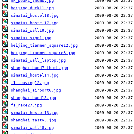
hk_peak1_thumb.jpg
beijing_duck11.jpg
simatai_hostel18.jpg
simatai_hostel17.jpg
simatai_wall19.jpg
simatai_sign1.jpg
beijing_tianmen_square12.jpg
beijing_tianmen_square6.jpg
simatai_wall_laptop.jpg
shanghai_bund7_thumb.jpg
simatai_hostel14.jpg
f1_leaving12.jpg
shanghai_airport6.jpg
shanghai_bund13.jpg
f1_race27.jpg
simatai_hostel13.jpg
shanghai_tasty3.jpg
simatai_wall48.jpg