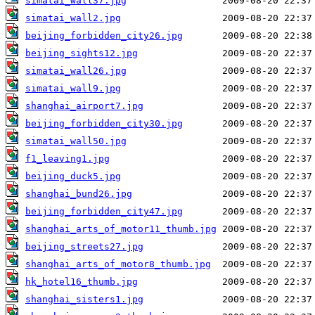
simatai_wall37.jpg
simatai_wall2.jpg
beijing_forbidden_city26.jpg
beijing_sights12.jpg
simatai_wall26.jpg
simatai_wall9.jpg
shanghai_airport7.jpg
beijing_forbidden_city30.jpg
simatai_wall50.jpg
f1_leaving1.jpg
beijing_duck5.jpg
shanghai_bund26.jpg
beijing_forbidden_city47.jpg
shanghai_arts_of_motor11_thumb.jpg
beijing_streets27.jpg
shanghai_arts_of_motor8_thumb.jpg
hk_hotel16_thumb.jpg
shanghai_sisters1.jpg