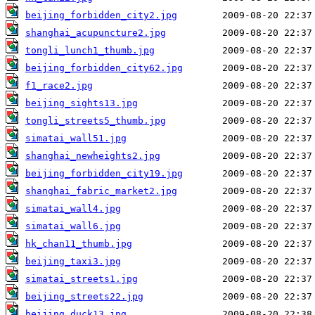
beijing_forbidden_city2.jpg
shanghai_acupuncture2.jpg
tongli_lunch1_thumb.jpg
beijing_forbidden_city62.jpg
f1_race2.jpg
beijing_sights13.jpg
tongli_streets5_thumb.jpg
simatai_wall51.jpg
shanghai_newheights2.jpg
beijing_forbidden_city19.jpg
shanghai_fabric_market2.jpg
simatai_wall4.jpg
simatai_wall6.jpg
hk_chan11_thumb.jpg
beijing_taxi3.jpg
simatai_streets1.jpg
beijing_streets22.jpg
beijing_duck13.jpg