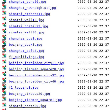
shanghai_bund20.jpg
shanghai_newheights1.jpg
simatai_streets11.jpg
simatai_wall12.jpg
simatai_hostel23.jpg
simatai_wall30.jpg
shanghai_bus3.jpg
beijing_duck3.jpg
shanghai_cafe3.jpg
f1_qualifying3.jpg
beijing_forbidden_city11.jpg
beijing_tianmen_square20.jpg
beijing_forbidden_city32.jpg
beijing_forbidden_city46.jpg
f1_leaving3.jpg
beijing_streets20.jpg
beijing_tianmen_square1.jpg
simatai_hostel9.jpg