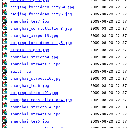
beijing_forbidden_city54.jpg
beijing_forbidden_city6.jpg
shanghai_tea7.jpg
shanghai_constellation3.jpg
shanghai_airport3.jpg
beijing_forbidden_city5.jpg
simatai_sign9.jpg
shanghai_streets4.jpg
shanghai_streets15.jpg
suit1.jpg
shanghai_streets16.jpg
shanghai_tea6.jpg
beijing_streets21.jpg
shanghai_constellation4.jpg
shanghai_streets14.jpg
shanghai_streets24.jpg
shanghai_tea5.jpg