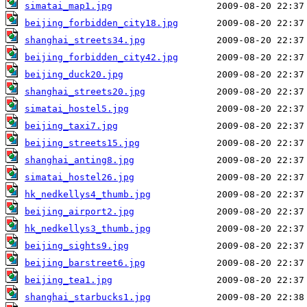
simatai_map1.jpg
beijing_forbidden_city18.jpg
shanghai_streets34.jpg
beijing_forbidden_city42.jpg
beijing_duck20.jpg
shanghai_streets20.jpg
simatai_hostel5.jpg
beijing_taxi7.jpg
beijing_streets15.jpg
shanghai_anting8.jpg
simatai_hostel26.jpg
hk_nedkellys4_thumb.jpg
beijing_airport2.jpg
hk_nedkellys3_thumb.jpg
beijing_sights9.jpg
beijing_barstreet6.jpg
beijing_tea1.jpg
shanghai_starbucks1.jpg