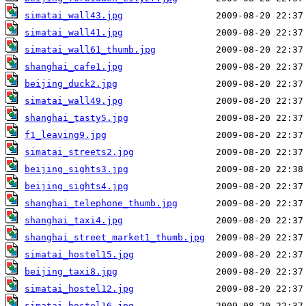
simatai_wall43.jpg
simatai_wall41.jpg
simatai_wall61_thumb.jpg
shanghai_cafe1.jpg
beijing_duck2.jpg
simatai_wall49.jpg
shanghai_tasty5.jpg
f1_leaving9.jpg
simatai_streets2.jpg
beijing_sights3.jpg
beijing_sights4.jpg
shanghai_telephone_thumb.jpg
shanghai_taxi4.jpg
shanghai_street_market1_thumb.jpg
simatai_hostel15.jpg
beijing_taxi8.jpg
simatai_hostel12.jpg
simatai_hostel16.jpg