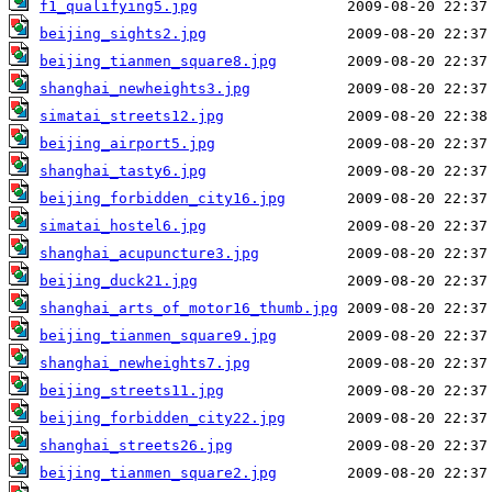
f1_qualifying5.jpg
beijing_sights2.jpg
beijing_tianmen_square8.jpg
shanghai_newheights3.jpg
simatai_streets12.jpg
beijing_airport5.jpg
shanghai_tasty6.jpg
beijing_forbidden_city16.jpg
simatai_hostel6.jpg
shanghai_acupuncture3.jpg
beijing_duck21.jpg
shanghai_arts_of_motor16_thumb.jpg
beijing_tianmen_square9.jpg
shanghai_newheights7.jpg
beijing_streets11.jpg
beijing_forbidden_city22.jpg
shanghai_streets26.jpg
beijing_tianmen_square2.jpg