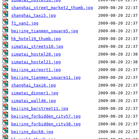
shanghai_street_market2_thumb.jpg
shanghai_taxi5.jpg
f1_van2.jpg
beijing_tianmen_square5.jpg
hk_hotel19_thumb.jpg
simatai_streets10.jpg
simatai_hostel20.jpg
simatai_hostel21.jpg
beijing_airport1.jpg
beijing_tianmen_square11.jpg
shanghai_taxi6.jpg
simatai_dinner1.jpg
simatai_wall46.jpg
beijing_barstreet11.jpg
beijing_forbidden_city57.jpg
beijing_forbidden_city38.jpg
beijing_duck8.jpg