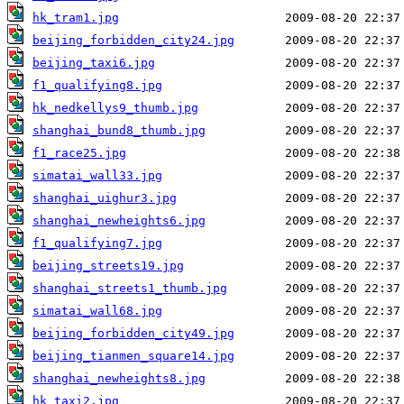
hk_tram1.jpg
beijing_forbidden_city24.jpg
beijing_taxi6.jpg
f1_qualifying8.jpg
hk_nedkellys9_thumb.jpg
shanghai_bund8_thumb.jpg
f1_race25.jpg
simatai_wall33.jpg
shanghai_uighur3.jpg
shanghai_newheights6.jpg
f1_qualifying7.jpg
beijing_streets19.jpg
shanghai_streets1_thumb.jpg
simatai_wall68.jpg
beijing_forbidden_city49.jpg
beijing_tianmen_square14.jpg
shanghai_newheights8.jpg
hk_taxi2.jpg