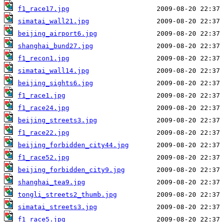
f1_race17.jpg
simatai_wall21.jpg
beijing_airport6.jpg
shanghai_bund27.jpg
f1_recon1.jpg
simatai_wall14.jpg
beijing_sights6.jpg
f1_race1.jpg
f1_race24.jpg
beijing_streets3.jpg
f1_race22.jpg
beijing_forbidden_city44.jpg
f1_race52.jpg
beijing_forbidden_city9.jpg
shanghai_tea9.jpg
tongli_streets2_thumb.jpg
simatai_streets3.jpg
f1_race5.jpg