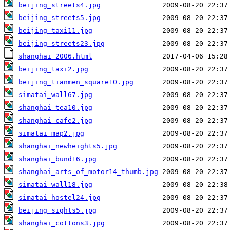
beijing_streets4.jpg
beijing_streets5.jpg
beijing_taxi11.jpg
beijing_streets23.jpg
shanghai_2006.html
beijing_taxi2.jpg
beijing_tianmen_square10.jpg
simatai_wall67.jpg
shanghai_tea10.jpg
shanghai_cafe2.jpg
simatai_map2.jpg
shanghai_newheights5.jpg
shanghai_bund16.jpg
shanghai_arts_of_motor14_thumb.jpg
simatai_wall18.jpg
simatai_hostel24.jpg
beijing_sights5.jpg
shanghai_cottons3.jpg